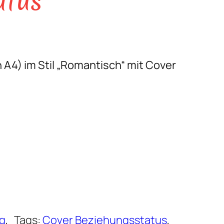
atus“
 A4) im Stil „Romantisch“ mit Cover
ng
, 
Tags:
Cover Beziehungsstatus
, 