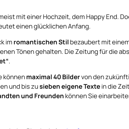
e
u
eist mit einer Hochzeit, dem Happy End. Do
e
eutet einen glücklichen Anfang.
r
B
ck im
romantischen Stil
bezaubert mit einem
e
benen Tönen gehalten. Die Zeitung für die ab
z
et“
.
i
ie können
maximal 40 Bilder
von den zukünfti
e
en und bis zu
sieben eigene Texte
in die Ze
h
andten und Freunden
können Sie einarbeite
u
n
g
s