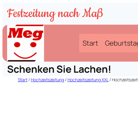
Zum
Festzeitung nach Maß
Inhalt
springen
Start
Geburtsta
Schenken Sie Lachen!
Start
/
Hochzeitszeitung
/
Hochzeitszeitung XXL
/ Hochzeitszei