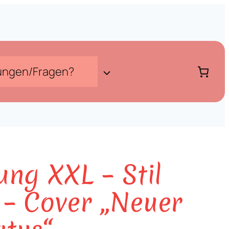
ungen/Fragen?
ung XXL – Stil
 – Cover „Neuer