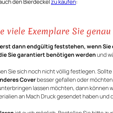
 auch den Bierdeckel
zu kaufen
:
s
t
a
ie viele Exemplare Sie gena
t
u
erst dann endgültig feststehen, wenn Sie d
s
 die Sie garantiert benötigen werden
und w
"
M
 Sie sich noch nicht völlig festlegen. Sollte
e
anderes Cover
besser gefallen oder möchten
n
 unterbringen lassen möchten, dann können wi
g
terialien an Mach Druck gesendet haben und d
e