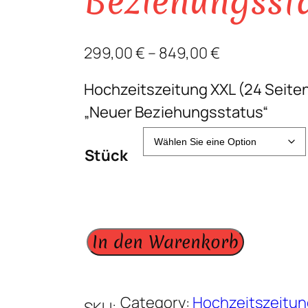
Beziehungsst
299,00
€
–
849,00
€
Hochzeitszeitung XXL (24 Seiten
„Neuer Beziehungsstatus“
Stück
H
In den Warenkorb
o
c
Category:
Hochzeitszeitu
h
SKU: