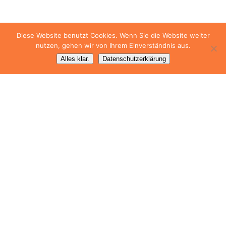
Diese Website benutzt Cookies. Wenn Sie die Website weiter
nutzen, gehen wir von Ihrem Einverständnis aus.
Alles klar.
Datenschutzerklärung
Geburtstagszeitung L – Überraschungscover
27,99
€
–
29,99
€
Ausführung wählen