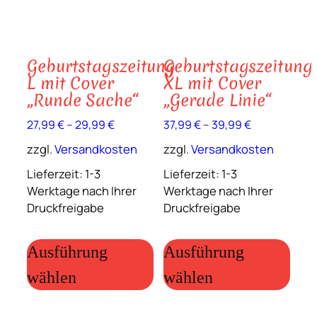
Geburtstagszeitung
Geburtstagszeitung
L mit Cover
XL mit Cover
„Runde Sache“
„Gerade Linie“
27,99
€
–
29,99
€
37,99
€
–
39,99
€
zzgl.
Versandkosten
zzgl.
Versandkosten
Lieferzeit:
1-3
Lieferzeit:
1-3
Werktage nach Ihrer
Werktage nach Ihrer
Druckfreigabe
Druckfreigabe
Dieses
Dies
Produkt
Prod
Ausführung
Ausführung
weist
weis
wählen
wählen
mehrere
meh
Varianten
Vari