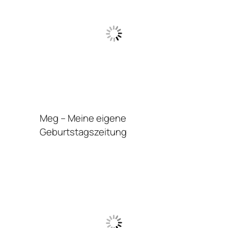
e
n
g
e
Meg – Meine eigene
Geburtstagszeitung