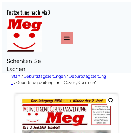
Zum
Festzeitung nach Maß
Inhalt
springen
Schenken Sie
Lachen!
Start
/
Geburtstagszeitungen
/
Geburtstagszeitung
L
/ Geburtstagszeitung L mit Cover „Klassisch“