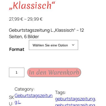
„Klassisch“
27,99
€
–
29,99
€
Geburtstagszeitung L „Klassisch“ – 12
Seiten, 6 Bilder
Format
G
In den Warenkorb
e
b
Category:
u
Tags:
Geburtstagszeitun
r
SK
geburtstagszeitung
, 
g L
, 
t
U:
geburtstagszeitung