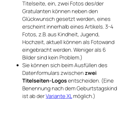
Titelseite, ein, zwei Fotos des/der
o
Gratulanten können neben den
v
Glückwunsch gesetzt werden, eines
e
erscheint innerhalb eines Artikels. 3-4
r
Fotos, z.B. aus Kindheit, Jugend,
"
Hochzeit, aktuell können als Fotowand
K
eingebracht werden. Weniger als 6
l
Bilder sind kein Problem.)
a
Sie können sich beim Ausfüllen des
s
Datenformulars zwischen
zwei
s
Titelseiten-Logos
entscheiden. (Eine
i
Benennung nach dem Geburtstagskind
s
ist ab der
Variante XL
möglich.)
c
h
"
M