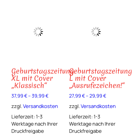
auf.
auf.
Die
Die
Optionen
Opt
können
kön
auf
auf
der
der
Produktseite
Prod
gewählt
gewä
werden
wer
Geburtstagszeitung
Geburtstagszeitung
XL mit Cover
L mit Cover
„Klassisch“
„Ausrufezeichen!“
37,99
€
–
39,99
€
27,99
€
–
29,99
€
zzgl.
Versandkosten
zzgl.
Versandkosten
Lieferzeit:
1-3
Lieferzeit:
1-3
Werktage nach Ihrer
Werktage nach Ihrer
Druckfreigabe
Druckfreigabe