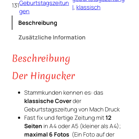
Geburtstagszeitun
s
131
l
, 
klassisch
gen
t
a
Beschreibung
g
Zusätzliche Information
s
z
e
Beschreibung
i
t
Der Hingucker
u
n
Stammkunden kennen es: das
g
klassische Cover
der
L
Geburtstagszeitung von Mach Druck
m
Fast fix und fertige Zeitung mit
12
i
Seiten
in A4 oder A5 (kleiner als A4);
t
maximal 6 Fotos
(Ein Foto auf der
C