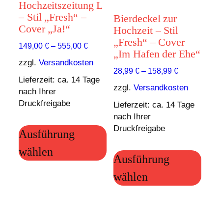
Hochzeitszeitung L
der
der
– Stil „Fresh“ –
Bierdeckel zur
Produktseite
Prod
Cover „Ja!“
Hochzeit – Stil
gewählt
gewä
„Fresh“ – Cover
149,00
€
–
555,00
€
werden
wer
„Im Hafen der Ehe“
zzgl.
Versandkosten
28,99
€
–
158,99
€
Lieferzeit:
ca. 14 Tage
zzgl.
Versandkosten
nach Ihrer
Druckfreigabe
Lieferzeit:
ca. 14 Tage
nach Ihrer
Dieses
Druckfreigabe
Ausführung
Produkt
Die
weist
wählen
Ausführung
Prod
mehrere
weis
Varianten
wählen
meh
auf.
Vari
Die
auf.
Optionen