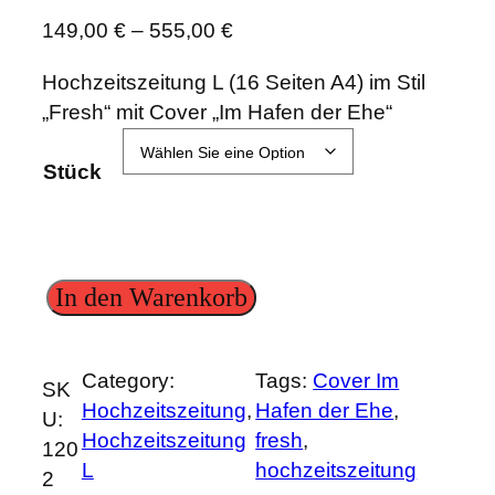
149,00
€
–
555,00
€
Hochzeitszeitung L (16 Seiten A4) im Stil
„Fresh“ mit Cover „Im Hafen der Ehe“
Stück
H
In den Warenkorb
o
c
Category:
Tags:
Cover Im
h
SK
Hochzeitszeitung
, 
Hafen der Ehe
, 
z
U:
Hochzeitszeitung
fresh
, 
e
120
L
hochzeitszeitung
i
2