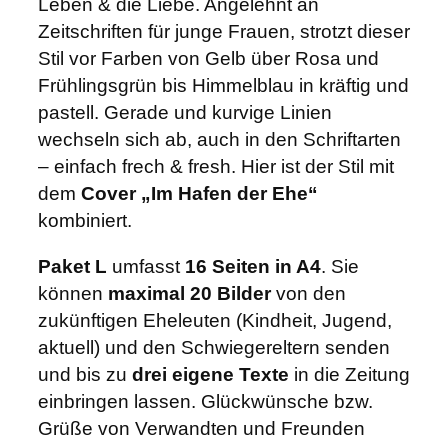
f
Leben & die Liebe. Angelehnt an
e
Zeitschriften für junge Frauen, strotzt dieser
n
Stil vor Farben von Gelb über Rosa und
d
Frühlingsgrün bis Himmelblau in kräftig und
e
pastell. Gerade und kurvige Linien
r
wechseln sich ab, auch in den Schriftarten
E
– einfach frech & fresh. Hier ist der Stil mit
h
dem
Cover „Im Hafen der Ehe“
e
kombiniert.
"
Paket L
umfasst
16 Seiten in A4
. Sie
M
können
maximal 20 Bilder
von den
e
zukünftigen Eheleuten (Kindheit, Jugend,
n
aktuell) und den Schwiegereltern senden
g
und bis zu
drei eigene Texte
in die Zeitung
e
einbringen lassen. Glückwünsche bzw.
Grüße von Verwandten und Freunden