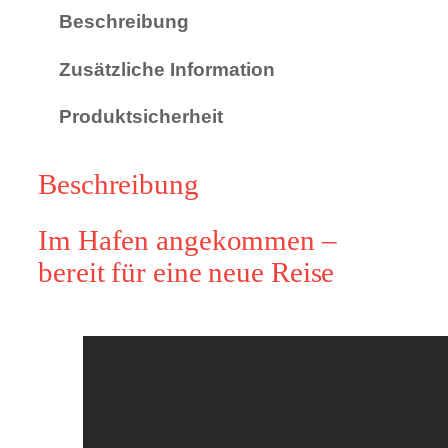
t
Beschreibung
s
z
Zusätzliche Information
e
i
Produktsicherheit
t
u
Beschreibung
n
g
Im Hafen angekommen –
L
bereit für eine neue Reise
–
S
t
i
l
"
F