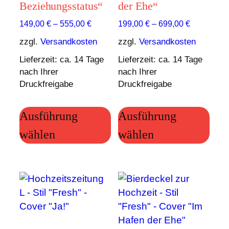
Beziehungsstatus“
der Ehe“
149,00
€
–
555,00
€
199,00
€
–
699,00
€
zzgl.
Versandkosten
zzgl.
Versandkosten
Lieferzeit:
ca. 14 Tage
Lieferzeit:
ca. 14 Tage
nach Ihrer
nach Ihrer
Druckfreigabe
Druckfreigabe
Dieses
Die
Ausführung
Produkt
Ausführung
Prod
weist
weis
wählen
wählen
mehrere
meh
Varianten
Vari
auf.
auf.
Die
Die
Optionen
Opt
können
kön
auf
auf