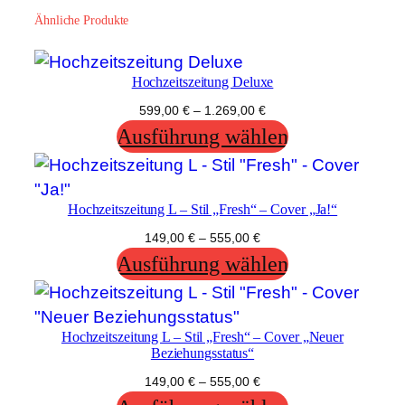
Die
können
Ähnliche Produkte
Opt
auf
kön
der
auf
Hochzeitszeitung Deluxe
Produktseite
der
gewählt
599,00
€
–
1.269,00
€
Prod
werden
Ausführung wählen
gewä
wer
Hochzeitszeitung L – Stil „Fresh“ – Cover „Ja!“
149,00
€
–
555,00
€
Ausführung wählen
Hochzeitszeitung L – Stil „Fresh“ – Cover „Neuer
Beziehungsstatus“
149,00
€
–
555,00
€