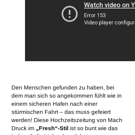
r
e
s
h
"
–
C
o
v
e
r
Den Menschen gefunden zu haben, bei
"
dem man sich so angekommen fühlt wie in
I
einem sicheren Hafen nach einer
m
stürmischen Fahrt – das muss gefeiert
H
werden! Diese Hochzeitszeitung von Mach
a
Druck im
„Fresh“-Stil
ist so bunt wie das