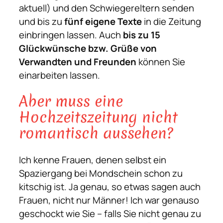
aktuell) und den Schwiegereltern senden
f
und bis zu
fünf eigene Texte
in die Zeitung
e
einbringen lassen. Auch
bis zu 15
n
Glückwünsche bzw. Grüße von
d
Verwandten und Freunden
können Sie
e
einarbeiten lassen.
r
E
Aber muss eine
h
Hochzeitszeitung nicht
e
romantisch aussehen?
"
M
e
Ich kenne Frauen, denen selbst ein
n
Spaziergang bei Mondschein schon zu
g
kitschig ist. Ja genau, so etwas sagen auch
e
Frauen, nicht nur Männer! Ich war genauso
geschockt wie Sie – falls Sie nicht genau zu