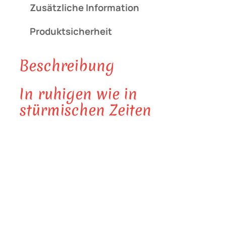
Zusätzliche Information
e
i
Produktsicherheit
t
u
Beschreibung
n
g
In ruhigen wie in
X
stürmischen Zeiten
L
–
S
t
i
l
"
V
i