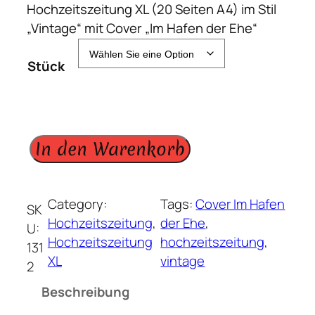
Hochzeitszeitung XL (20 Seiten A4) im Stil
„Vintage“ mit Cover „Im Hafen der Ehe“
Stück
H
In den Warenkorb
o
c
h
Category:
Tags:
Cover Im Hafen
SK
z
Hochzeitszeitung
, 
der Ehe
, 
U:
e
Hochzeitszeitung
hochzeitszeitung
, 
131
i
XL
vintage
2
t
Beschreibung
s
z