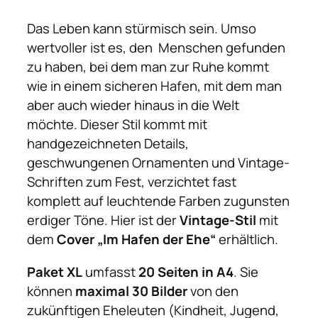
n
t
Das Leben kann stürmisch sein. Umso
a
wertvoller ist es, den Menschen gefunden
g
zu haben, bei dem man zur Ruhe kommt
e
wie in einem sicheren Hafen, mit dem man
"
aber auch wieder hinaus in die Welt
–
möchte. Dieser Stil kommt mit
C
handgezeichneten Details,
o
geschwungenen Ornamenten und Vintage-
v
Schriften zum Fest, verzichtet fast
e
komplett auf leuchtende Farben zugunsten
r
erdiger Töne. Hier ist der
Vintage-Stil
mit
"
dem
Cover „Im Hafen der Ehe“
erhältlich.
I
Paket XL
umfasst
20 Seiten in A4
. Sie
m
können
maximal 30 Bilder
von den
H
zukünftigen Eheleuten (Kindheit, Jugend,
a