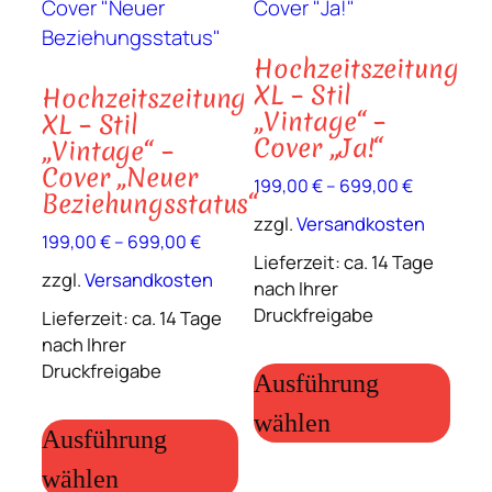
können
kön
auf
auf
Hochzeitszeitung
der
der
XL – Stil
Hochzeitszeitung
Produktseite
Prod
„Vintage“ –
XL – Stil
gewählt
gewä
Cover „Ja!“
„Vintage“ –
werden
wer
Cover „Neuer
199,00
€
–
699,00
€
Beziehungsstatus“
zzgl.
Versandkosten
199,00
€
–
699,00
€
Lieferzeit:
ca. 14 Tage
zzgl.
Versandkosten
nach Ihrer
Druckfreigabe
Lieferzeit:
ca. 14 Tage
nach Ihrer
Dies
Druckfreigabe
Prod
Ausführung
Dieses
weis
wählen
Produkt
Ausführung
meh
weist
Vari
wählen