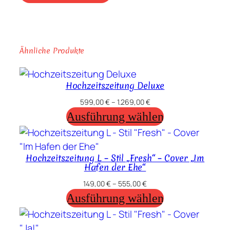
mehrere
auf.
Varianten
Die
auf.
Opt
Die
kön
Ähnliche Produkte
Optionen
auf
können
der
auf
Hochzeitszeitung Deluxe
Prod
der
gewä
599,00
€
–
1.269,00
€
Produktseite
wer
Ausführung wählen
gewählt
werden
Hochzeitszeitung L – Stil „Fresh“ – Cover „Im
Hafen der Ehe“
149,00
€
–
555,00
€
Ausführung wählen