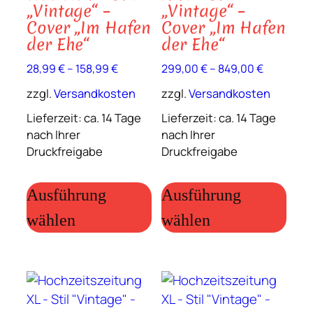
„Vintage“ –
„Vintage“ –
Cover „Im Hafen
Cover „Im Hafen
der Ehe“
der Ehe“
28,99
€
–
158,99
€
299,00
€
–
849,00
€
zzgl.
Versandkosten
zzgl.
Versandkosten
Lieferzeit:
ca. 14 Tage
Lieferzeit:
ca. 14 Tage
nach Ihrer
nach Ihrer
Druckfreigabe
Druckfreigabe
Dieses
Dies
Produkt
Prod
Ausführung
Ausführung
weist
weis
wählen
wählen
mehrere
meh
Varianten
Vari
auf.
auf.
Die
Die
Optionen
Opt