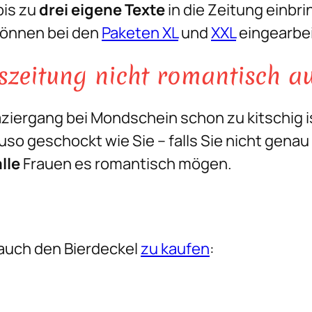
bis zu
drei eigene Texte
in die Zeitung einbr
können bei den
Paketen XL
und
XXL
eingearbe
szeitung nicht romantisch a
aziergang bei Mondschein schon zu kitschig i
auso geschockt wie Sie – falls Sie nicht gen
alle
Frauen es romantisch mögen.
 auch den Bierdeckel
zu kaufen
: