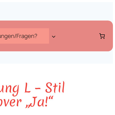
ungen/Fragen?
ng L – Stil
ver „Ja!“