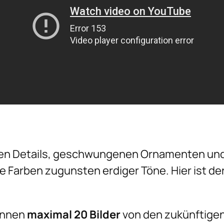
v
e
r
"
J
a
!
"
M
ten Details, geschwungenen Ornamenten und
e
e Farben zugunsten erdiger Töne. Hier ist de
n
g
e
können
maximal 20 Bilder
von den zukünftigen 