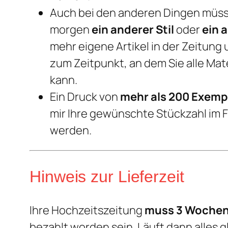
Auch bei den anderen Dingen müssen
morgen
ein anderer Stil
oder
ein 
mehr eigene Artikel in der Zeitung
zum Zeitpunkt, an dem Sie alle Ma
kann.
Ein Druck von
mehr als 200 Exemp
mir Ihre gewünschte Stückzahl im 
werden.
Hinweis zur Lieferzeit
Ihre Hochzeitszeitung
muss 3 Woche
bezahlt worden sein. Läuft dann alles g