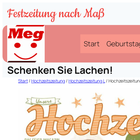
Zum
Festzeitung nach Maß
Inhalt
springen
Start
Geburtsta
Schenken Sie Lachen!
Start
/
Hochzeitszeitung
/
Hochzeitszeitung L
/ Hochzeitszeitung