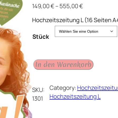
149,00
€
–
555,00
€
Hochzeitszeitung L (16 Seiten A4)
Stück
H
In den Warenkorb
o
c
Category:
Hochzeitszeit
h
SKU:
Hochzeitszeitung L
z
1301
e
i