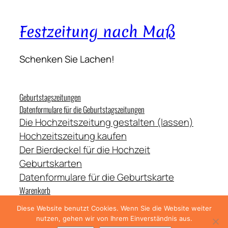
Festzeitung nach Maß
Schenken Sie Lachen!
Geburtstagszeitungen
Datenformulare für die Geburtstagszeitungen
Die Hochzeitszeitung gestalten (lassen)
Hochzeitszeitung kaufen
Der Bierdeckel für die Hochzeit
Geburtskarten
Datenformulare für die Geburtskarte
Warenkorb
Häufige Fragen
Diese Website benutzt Cookies. Wenn Sie die Website weiter
Kontakt
nutzen, gehen wir von Ihrem Einverständnis aus.
Zahlung, Versand und Lieferung